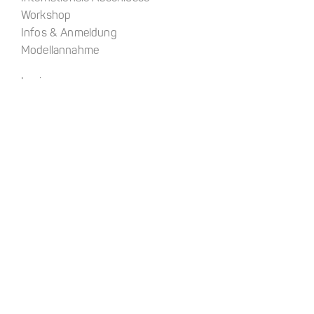
Workshop
Infos & Anmeldung
Modellannahme
Login
About
Kontakt
Anfahrt
Impressum
Datenschutz
AGB
Warenkorb