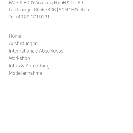
FACE & BODY Academy GmbH & Co. KG
Landsberger Straße 406 | 81241 München
Tel +49 89 1711 91 31
Home
Ausbildungen
Internationale Abschlüsse
Workshop
Infos & Anmeldung
Modellannahme
Login
About
Kontakt
Anfahrt
Impressum
Datenschutz
AGB