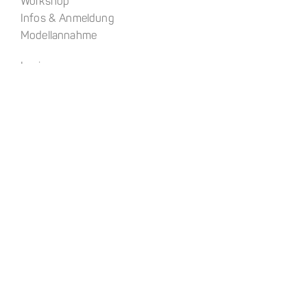
Workshop
Infos & Anmeldung
Modellannahme
Login
About
Kontakt
Anfahrt
Impressum
Datenschutz
AGB
Warenkorb