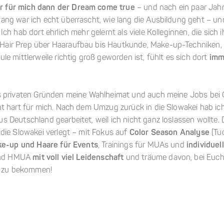
 für mich dann der Dream come true
– und nach ein paar Jahr
ang war ich echt überrascht, wie lang die Ausbildung geht – u
. Ich hab dort ehrlich mehr gelernt als viele Kolleginnen, die sic
air Prep über Haaraufbau bis Hautkunde, Make-up-Techniken, 
le mittlerweile richtig groß geworden ist, fühlt es sich dort
imme
s privaten Gründen meine Wahlheimat und auch meine Jobs bei 
ht hart für mich. Nach dem Umzug zurück in die Slowakei hab ic
s Deutschland gearbeitet, weil ich nicht ganz loslassen wollte
die Slowakei verlegt – mit Fokus auf
Color Season Analyse
(Tu
e-up und Haare für Events
, Trainings für MUAs und
individue
 und HMUA
mit voll viel Leidenschaft
und träume davon, bei Euch
le zu bekommen!