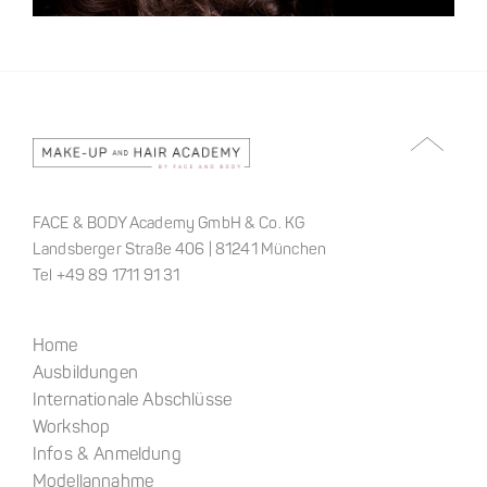
FACE & BODY Academy GmbH & Co. KG
Landsberger Straße 406 | 81241 München
Tel +49 89 1711 91 31
Home
Ausbildungen
Internationale Abschlüsse
Workshop
Infos & Anmeldung
Modellannahme